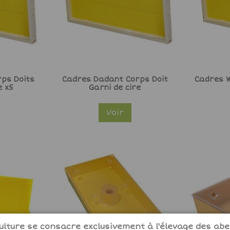
ps Doits
Cadres Dadant Corps Doit
Cadres W
e x5
Garni de cire
Voir
lture se consacre exclusivement à l'élevage des abei