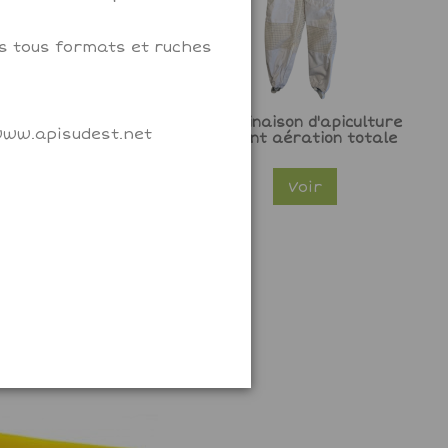
ms tous formats et ruches
ur Lorho carré 1,5kg
Combinaison d'apiculture
 www.apisudest.net
enfant aération totale
Voir
Voir