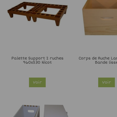
Palette Support 2 ruches
Corps de Ruche La
960x530 Nicot
Bande liss
Voir
Voir