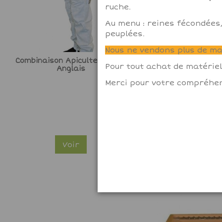
ruche.
Au menu : reines fécondées,
peuplées.
Nous ne vendons plus de mat
Combinaison Apiculteur Voile
Feuilles de cire ga
Pour tout achat de matériel
Anglais
Hausse Dadant /
feuilles)
Merci pour votre compréhen
Voir
Voir