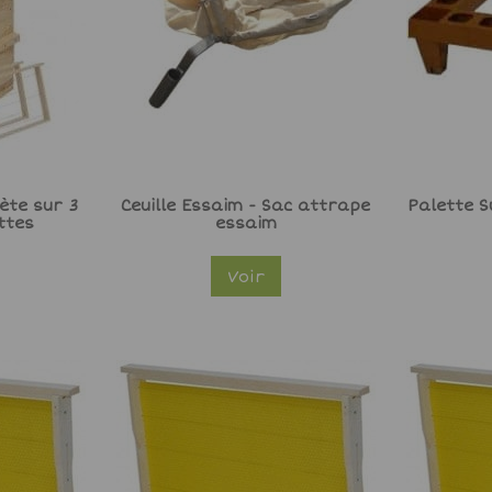
ète sur 3
Ceuille Essaim - Sac attrape
Palette S
ttes
essaim
Voir