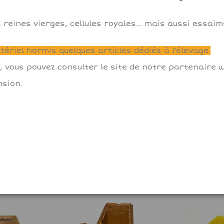
 reines vierges, cellules royales... mais aussi essai
ériel hormis quelques articles dédiés à l'élevage.
ufrée pour
Nourrisseur Lorho
Nourrisse
, vous pouvez consulter le site de notre partenaire
kg (20
rectangulaire 3.5kg
sion.
Voir