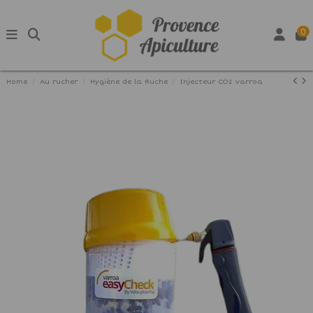
0
Home
Au rucher
Hygiène de la Ruche
Injecteur CO2 varroa