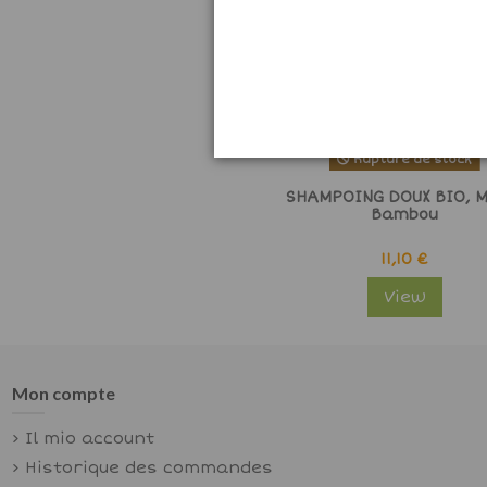
Rupture de stock
SHAMPOING DOUX BIO, Mi
Bambou
11,10 €
View
Mon compte
Il mio account
Historique des commandes