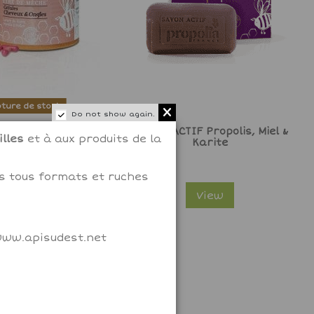
ture de stock
Do not show again.
HEVEUX et ONGLES
SAVON ACTIF Propolis, Miel &
lles
et à aux produits de la
re, Myrtille, Pollen
Karite
18,40 €
ms tous formats et ruches
View
View
 www.apisudest.net