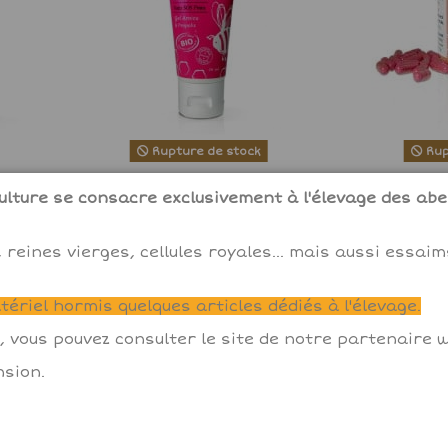
Rupture de stock
Rup
olis &
Gel Soin SOS peau Arnica &
GELULES C
lture se consacre exclusivement à l'élevage des abei
Propolis
Levure de bie
11,75 €
 reines vierges, cellules royales... mais aussi essai
View
ériel hormis quelques articles dédiés à l'élevage.
, vous pouvez consulter le site de notre partenaire
sion.