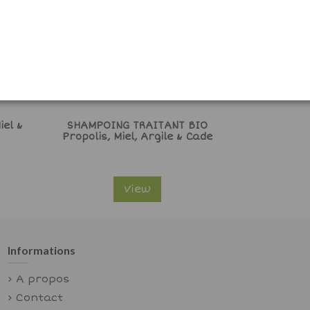
el &
SHAMPOING TRAITANT BIO
Propolis, Miel, Argile & Cade
View
Informations
A propos
Contact