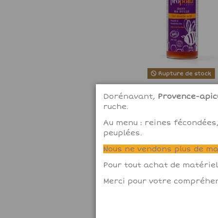
Rupture de stock
Gel douche actif Bio Prop
Dorénavant,
Provence-apicu
mandarine
ruche.
8,75 €
Au menu : reines fécondées,
peuplées.
View
Nous ne vendons plus de mat
Pour tout achat de matériel
Merci pour votre compréhen