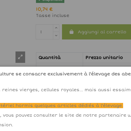
10,74 €
Tasse incluse
Aggiungi al carrello
Quantità
Prezzo unitario
5
10,20 €
lture se consacre exclusivement à l'élevage des abei
 reines vierges, cellules royales... mais aussi essai
ériel hormis quelques articles dédiés à l'élevage.
, vous pouvez consulter le site de notre partenaire
sion.