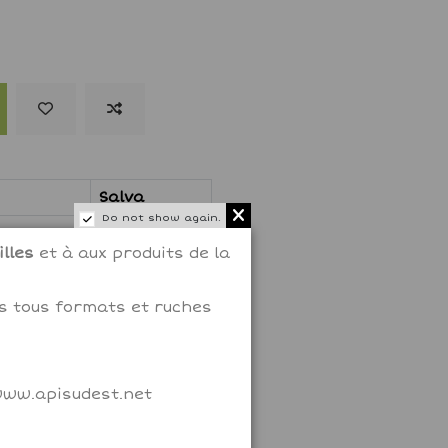
Salva
Do not show again.
2,69 €
lles
et à aux produits de la
ms tous formats et ruches
 www.apisudest.net