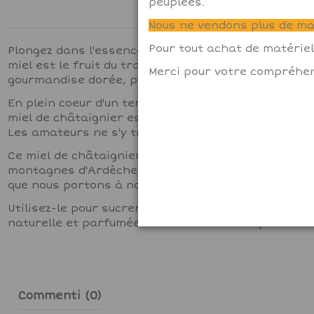
peuplées.
Nous ne vendons plus de mat
Pour tout achat de matériel
Plongez dans l'essence des montagnes d'Ardèche av
miel est le fruit du travail acharné de nos abeill
Merci pour votre compréhen
gourmandise dorée, pure et authentique.
En plein coeur d'un territoire sauvage, nos ruches 
miel de châtaignier est réputé pour son goût unique
Les amateurs ne s'y trompent pas.
Ce miel de châtaignier bio est bien plus qu'une sim
montagnes d'Ardèche, et de notre engagement enve
que nous portons à notre métier d'apiculteur et à 
Utilisez-le pour sucrer vos thés et infusions, le n
naturelle et parfumée. Offrez-vous une expérience 
Commenti (0)