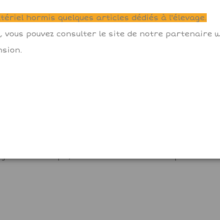
Descrizione
Dettagli del prodotto
Reviews
(0)
ériel hormis quelques articles dédiés à l'élevage.
, vous pouvez consulter le site de notre partenaire
ec notre exceptionnel miel de châtaignier bio, une 
es, qui parcourent les vastes étendues de châtaignie
sion.
bénéficient d'un environnement préservé, loin de tout
 et corsé. Il dévoile des notes profondes et riches,
ple gourmandise sucrée. C'est un véritable témoignage
rs des pratiques apicoles respectueuses de la natu
la préservation de l'environnement.
apper sur des crêpes ou des gaufres, ou l'incorporer
gustative unique, tout en soutenant une apiculture d