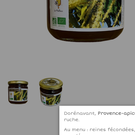
Dorénavant,
Provence-apicu
ruche.
Au menu : reines fécondées,