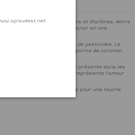
 www.apisudest.net
symphonie puissante de saveurs et d'arômes. Notre
rs sauvages, transformant le nectar en une
e pollution et de toute source de pesticides. Le
 légèrement boisées, avec une pointe de caramel.
 du terroir, de la biodiversité présente dans les
re. Chaque pot de notre miel représente l'amour
 dans vos recettes de pâtisserie pour une touche
urable.