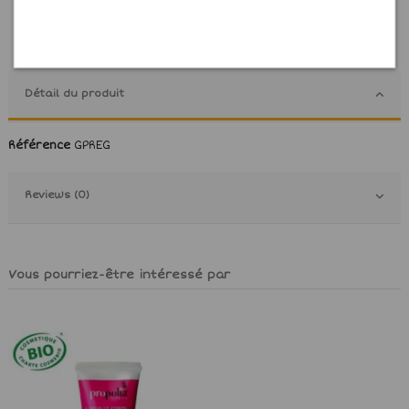
Détail du produit
Référence
GPREG
Reviews (0)
Vous pourriez-être intéressé par