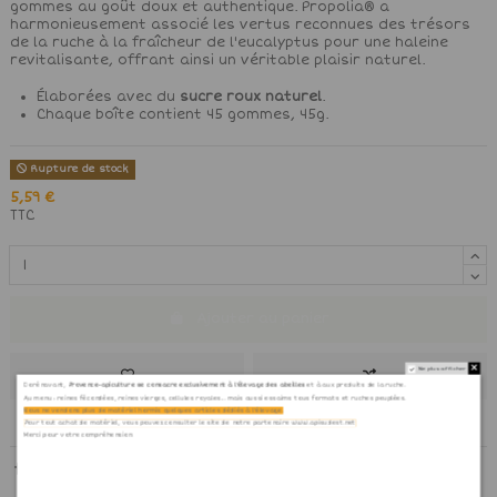
gommes au goût doux et authentique. Propolia® a
harmonieusement associé les vertus reconnues des trésors
de la ruche à la fraîcheur de l'eucalyptus pour une haleine
revitalisante, offrant ainsi un véritable plaisir naturel.
Élaborées avec du
sucre roux naturel
.
Chaque boîte contient 45 gommes, 45g.
Rupture de stock
5,59 €
TTC
Ajouter au panier
Ne plus afficher
Dorénavant,
Provence-apiculture se consacre exclusivement à l'élevage des abeilles
et à aux produits de la ruche.
Au menu : reines fécondées, reines vierges, cellules royales... mais aussi essaims tous formats et ruches peuplées.
Nous ne vendons plus de matériel hormis quelques articles dédiés à l'élevage.
Pour tout achat de matériel, vous pouvez consulter le site de notre partenaire www.apisudest.net
Merci pour votre compréhension.