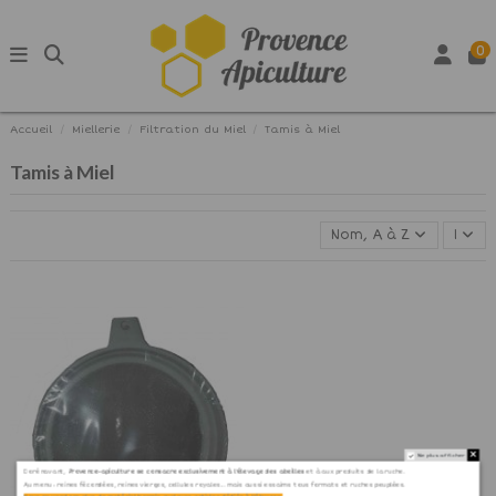
0
Accueil
Miellerie
Filtration du Miel
Tamis à Miel
Tamis à Miel
Nom, A à Z
1
Ne plus afficher
Dorénavant,
Provence-apiculture se consacre exclusivement à l'élevage des abeilles
et à aux produits de la ruche.
Au menu : reines fécondées, reines vierges, cellules royales... mais aussi essaims tous formats et ruches peuplées.