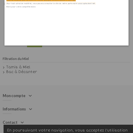
Nous ne vendons plus de matériel hormis quelques articles dédiés à l'élevage.
Pour tout achat de matériel, vous pouvez consulter le site de notre partenaire www.apisudest.net
Merci pour votre compréhension.
Passoire à miel en nylon
double tamis
Voir
Filtration du Miel
Tamis à Miel
Bac à Décanter
Mon compte
Informations
Contact
En poursuivant votre navigation, vous acceptez l'utilisation