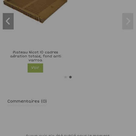
ents pour ruche - La
Plateau Nicot 10 cadres
paire
aération totale, fond anti
varroa
Voir
Voir
Commentaires (0)