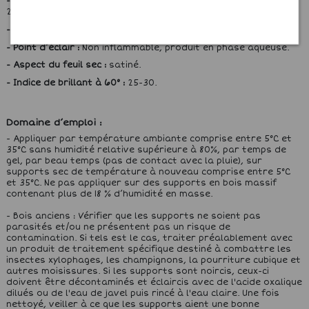
- Extrait sec : en poids :
47,7± 2,0 %. en volume calculé : 36,5 ±
2,0 %.
- Masse volumique :
1,21 ± 0,05 kg/dm3.
- Point d’éclair :
Non inflammable, produit en phase aqueuse.
- Aspect du feuil sec :
satiné.
- Indice de brillant à 60° :
25-30.
Domaine d’emploi :
- Appliquer par température ambiante comprise entre 5°C et
35°C sans humidité relative supérieure à 80%, par temps de
gel, par beau temps (pas de contact avec la pluie), sur
supports sec de température à nouveau comprise entre 5°C
et 35°C. Ne pas appliquer sur des supports en bois massif
contenant plus de 18 % d’humidité en masse.
- Bois anciens : Vérifier que les supports ne soient pas
parasités et/ou ne présentent pas un risque de
contamination. Si tels est le cas, traiter préalablement avec
un produit de traitement spécifique destiné à combattre les
insectes xylophages, les champignons, la pourriture cubique et
autres moisissures. Si les supports sont noircis, ceux-ci
doivent être décontaminés et éclaircis avec de l'acide oxalique
dilués ou de l'eau de javel puis rincé à l'eau claire. Une fois
nettoyé, veiller à ce que les supports aient une bonne