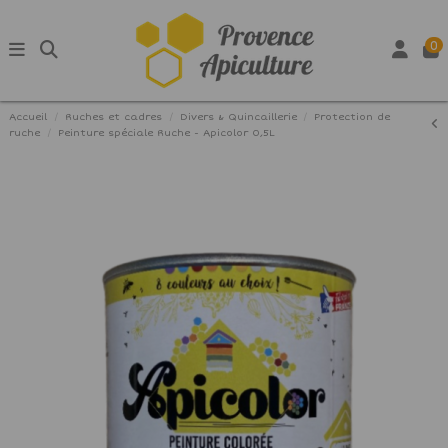
0
Accueil
Ruches et cadres
Divers & Quincaillerie
Protection de
ruche
Peinture spéciale Ruche - Apicolor 0,5L