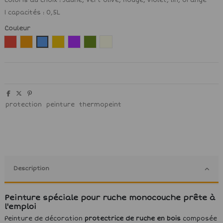
coloris au choix : Jaune, Vert olive, Rouge, violet, lin, orange
1 capacités : 0,5L
Couleur
Rouge
Orange
Bleu
Jaune
Violet
vert olive
Lin
protection
peinture
thermopeint
Description
Peinture spéciale pour ruche monocouche prête à
l'emploi
Peinture de décoration
protectrice de ruche en bois
composée