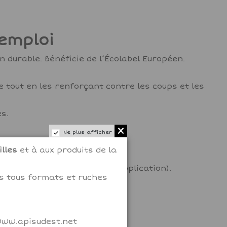
'emploi
 durable. Bénéficie de l’Écolabel Européen.
e tout en les renforçant contre les coups et les
es.
Ne plus afficher
lles
et à aux produits de la
f des supports et du mode d’application).
ms tous formats et ruches
 www.apisudest.net