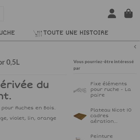
RUCHE
TOUTE UNE HISTOIRE
or 0,5L
Vous pourriez-être intéressé
par
dérivée du
Fixe éléments
pour ruche - La
nt.
paire
 pour Ruches en Bois.
Plateau Nicot 10
cadres
ge, violet, lin, orange
aération...
Peinture