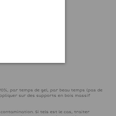
80%, par temps de gel, par beau temps (pas de
appliquer sur des supports en bois massif
contamination. Si tels est le cas, traiter