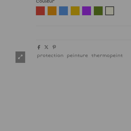
Couleur
Rouge
Orange
Bleu
Jaune
Violet
vert olive
Lin
protection
peinture
thermopeint