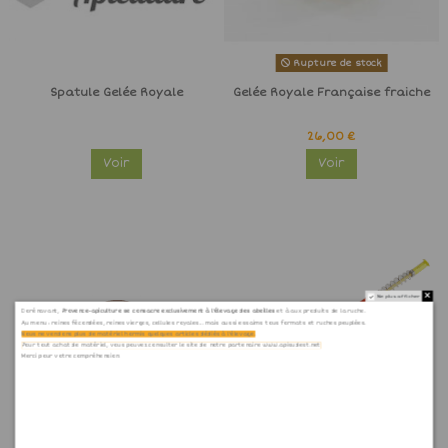
Rupture de stock
Spatule Gelée Royale
Gelée Royale Française fraiche
26,00 €
Voir
Voir
Ne plus afficher
Dorénavant,
Provence-apiculture se consacre exclusivement à l'élevage des abeilles
et à aux produits de la ruche.
Au menu : reines fécondées, reines vierges, cellules royales... mais aussi essaims tous formats et ruches peuplées.
Nous ne vendons plus de matériel hormis quelques articles dédiés à l'élevage.
Pour tout achat de matériel, vous pouvez consulter le site de notre partenaire www.apisudest.net
Merci pour votre compréhension.