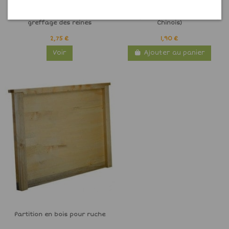
Cupule plastique Nicot pour le
Picking revolutionnaire (Picking
greffage des reines
Chinois)
2,75 €
1,90 €
Voir
Ajouter au panier
Partition en bois pour ruche