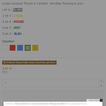
Code couleur facile à retenir. Années finissant par :
1 et 6 :
BLANC
2 et 7 :
JAUNE
3 et 8 :
ROUGE
4 et 9 :
VERT
5 et 0 :
BLEU
Couleur
Blanc
Rouge
Bleu
Vert
Jaune
Produit disponible avec d'autres options
5,85 €
TTC
Ajouter au panier
Ne plus afficher
Dorénavant,
Provence-apiculture se consacre exclusivement à l'élevage des abeilles
et à aux produits de la ruche.