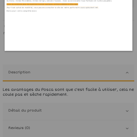
Au menu : reines fécondées, reines vierges, cellules royales... mais aussi essaims tous formats et ruches peuplées.
Nous ne vendons plus de matériel hormis quelques articles dédiés à l'élevage.
Pour tout achat de matériel, vous pouvez consulter le site de notre partenaire www.apisudest.net
Merci pour votre compréhension.
marqueur
posca
Description
Les avantages du Posca sont que c'est facile à utiliser, cela ne
coule pas et sèche rapidement.
Détail du produit
Reviews (0)