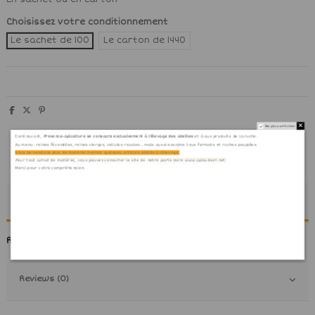
Choisissez votre conditionnement
Le sachet de 100
Le carton de 1440
Ne plus afficher
Dorénavant,
Provence-apiculture se consacre exclusivement à l'élevage des abeilles
et à aux produits de la ruche.
Au menu : reines fécondées, reines vierges, cellules royales... mais aussi essaims tous formats et ruches peuplées.
Nous ne vendons plus de matériel hormis quelques articles dédiés à l'élevage.
Pour tout achat de matériel, vous pouvez consulter le site de notre partenaire www.apisudest.net
Merci pour votre compréhension.
Détail du produit
Référence
CAPS/63AL-AB100
Reviews (0)