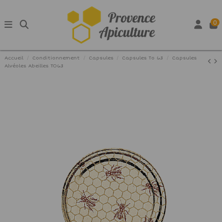
0
Accueil
Conditionnement
Capsules
Capsules To 63
Capsules
Alvéoles Abeilles TO63